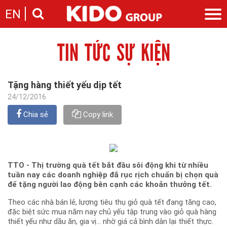
EN
TIN TỨC SỰ KIỆN
Giới thiệu
Câu chuyện KIDO
Ngành hàng
Chặng đường
Ngành dầu
Tin tức
Tặng hàng thiết yếu dịp tết
Cam kết của KIDO
Ngành gia vị
Tin tức & sự kiện
24/12/2016
Nhà sáng lập
Nhà đầu tư
Ngành bánh
Thông cáo báo chí của tập đoàn
Thông điệp
Chia sẻ
Copy link
Liên hệ
Ban điều hành
Nghề nghiệp
Báo cáo
Giới thiệu
Thông tin cổ phần
TTO - Thị trường quà tết bắt đầu sôi động khi từ nhiều
Nhu cầu tuyển dụng
Các công ty thành viên
tuần nay các doanh nghiệp đã rục rịch chuẩn bị chọn quà
Liên hệ
để tặng người lao động bên cạnh các khoản thưởng tết.
Theo các nhà bán lẻ, lượng tiêu thụ giỏ quà tết đang tăng cao,
đặc biệt sức mua năm nay chủ yếu tập trung vào giỏ quà hàng
thiết yếu như dầu ăn, gia vị... nhờ giá cả bình dân lại thiết thực.