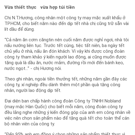
Vừa thiết thực vừa hợp túi tiền
Chị N.T.Hương, công nhân một công ty may mặc xuất khẩu ở
TP.HCM, cho biết năm nào đến dịp tết nhà chị cũng trữ sẵn vài
lít dầu để dùng.
“Cả năm ăn cơm căngtin nên cuối năm được nghỉ ngơi, nhà tôi
nấu nướng liên tục. Trước tết cúng, tiệc tất niên, ba ngày tết
chủ yếu ở nhà, nấu ăn đón khách. Vì vậy khi được công đoàn
công ty tham khảo ý kiến người lao động, ai cũng muốn được
tặng quà là dầu ăn, nước mắm, đường rồi mới đến bánh kẹo,
nước ngọt...” - chị Hương nói.
Theo ghi nhận, ngoài tiền thưởng tết, những năm gần đây các
công ty, xí nghiệp đều dành thêm một phần quà tặng công
nhân, người lao động dịp tết.
Đại diện ban chấp hành công đoàn Công ty TNHH Nobland
(may mặc Hàn Quốc) cho biết mỗi năm, công đoàn công ty
đều lắng nghe những ý kiến đóng góp của anh em công nhân về
việc nên chọn sản phẩm nào để tặng quà tết cho toàn thể cán
bộ nhân viên của công ty.
“Đến 95% anh em đồng ý chọn những sản phẩm thiết thực vì