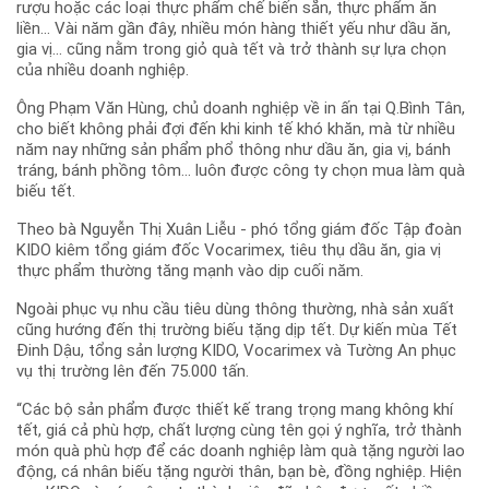
rượu hoặc các loại thực phẩm chế biến sẵn, thực phẩm ăn
liền... Vài năm gần đây, nhiều món hàng thiết yếu như dầu ăn,
gia vị... cũng nằm trong giỏ quà tết và trở thành sự lựa chọn
của nhiều doanh nghiệp.
Ông Phạm Văn Hùng, chủ doanh nghiệp về in ấn tại Q.Bình Tân,
cho biết không phải đợi đến khi kinh tế khó khăn, mà từ nhiều
năm nay những sản phẩm phổ thông như dầu ăn, gia vị, bánh
tráng, bánh phồng tôm... luôn được công ty chọn mua làm quà
biếu tết.
Theo bà Nguyễn Thị Xuân Liễu - phó tổng giám đốc Tập đoàn
KIDO kiêm tổng giám đốc Vocarimex, tiêu thụ dầu ăn, gia vị
thực phẩm thường tăng mạnh vào dịp cuối năm.
Ngoài phục vụ nhu cầu tiêu dùng thông thường, nhà sản xuất
cũng hướng đến thị trường biếu tặng dịp tết. Dự kiến mùa Tết
Đinh Dậu, tổng sản lượng KIDO, Vocarimex và Tường An phục
vụ thị trường lên đến 75.000 tấn.
“Các bộ sản phẩm được thiết kế trang trọng mang không khí
tết, giá cả phù hợp, chất lượng cùng tên gọi ý nghĩa, trở thành
món quà phù hợp để các doanh nghiệp làm quà tặng người lao
động, cá nhân biếu tặng người thân, bạn bè, đồng nghiệp. Hiện