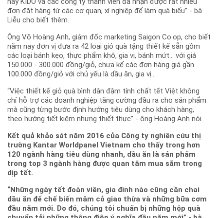
nay KIDO và các công ty thành viên đã nhận được rất nhiều
đơn đặt hàng từ các cơ quan, xí nghiệp để làm quà biếu” - bà
Liễu cho biết thêm.
Ông Võ Hoàng Anh, giám đốc marketing Saigon Co.op, cho biết
năm nay đơn vị đưa ra 42 loại giỏ quà tặng thiết kế sẵn gồm
các loại bánh kẹo, thực phẩm khô, gia vị, bánh mứt... với giá
150.000 - 300.000 đồng/giỏ, chưa kể các đơn hàng giá gần
100.000 đồng/giỏ với chủ yếu là dầu ăn, gia vị...
“Việc thiết kế giỏ quà bình dân đậm tính chất tết Việt không
chỉ hỗ trợ các doanh nghiệp tăng cường đầu ra cho sản phẩm
mà cũng từng bước định hướng tiêu dùng cho khách hàng,
theo hướng tiết kiệm nhưng thiết thực” - ông Hoàng Anh nói.
Kết quả khảo sát năm 2016 của Công ty nghiên cứu thị
trường Kantar Worldpanel Vietnam cho thấy trong hơn
120 ngành hàng tiêu dùng nhanh, dầu ăn là sản phẩm
trong top 3 ngành hàng được quan tâm mua sắm trong
dịp tết.
“Những ngày tết đoàn viên, gia đình nào cũng cần chai
dầu ăn để chế biến mâm cỗ giao thừa và những bữa cơm
đầu năm mới. Do đó, chúng tôi chuẩn bị những hộp quà