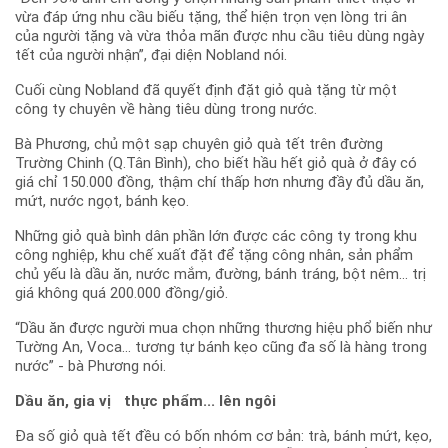
vừa đáp ứng nhu cầu biếu tặng, thể hiện trọn vẹn lòng tri ân
của người tặng và vừa thỏa mãn được nhu cầu tiêu dùng ngày
tết của người nhận”, đại diện Nobland nói.
Cuối cùng Nobland đã quyết định đặt giỏ quà tặng từ một
công ty chuyên về hàng tiêu dùng trong nước.
Bà Phương, chủ một sạp chuyên giỏ quà tết trên đường
Trường Chinh (Q.Tân Bình), cho biết hầu hết giỏ quà ở đây có
giá chỉ 150.000 đồng, thậm chí thấp hơn nhưng đầy đủ dầu ăn,
mứt, nước ngọt, bánh kẹo.
Những giỏ quà bình dân phần lớn được các công ty trong khu
công nghiệp, khu chế xuất đặt để tặng công nhân, sản phẩm
chủ yếu là dầu ăn, nước mắm, đường, bánh tráng, bột nêm... trị
giá không quá 200.000 đồng/giỏ.
“Dầu ăn được người mua chọn những thương hiệu phổ biến như
Tường An, Voca... tương tự bánh kẹo cũng đa số là hàng trong
nước” - bà Phương nói.
Dầu ăn, gia vị thực phẩm... lên ngôi
Đa số giỏ quà tết đều có bốn nhóm cơ bản: trà, bánh mứt, kẹo,