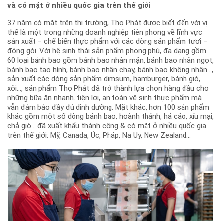
và có mặt ở nhiều quốc gia trên thế giới
37 năm có mặt trên thị trường, Thọ Phát được biết đến với vị
thế là một trong những doanh nghiệp tiên phong về lĩnh vực
sản xuất – chế biến thực phẩm với các dòng sản phẩm tươi –
đóng gói. Với hệ sinh thái sản phẩm phong phú, đa dạng gồm
60 loại bánh bao gồm bánh bao nhân mặn, bánh bao nhân ngọt,
bánh bao tạo hình, bánh bao nhân chay, bánh bao không nhân…,
sản xuất các dòng sản phẩm dimsum, hamburger, bánh giò,
xôi…, sản phẩm Thọ Phát đã trở thành lựa chọn hàng đầu cho
những bữa ăn nhanh, tiện lợi, an toàn vệ sinh thực phẩm mà
vẫn đảm bảo đầy đủ dinh dưỡng. Mặt khác, hơn 100 sản phẩm
khác gồm một số dòng bánh bao, hoành thánh, há cảo, xíu mại,
chả giò… đã xuất khẩu thành công & có mặt ở nhiều quốc gia
trên thế giới: Mỹ, Canada, Úc, Pháp, Na Uy, New Zealand…