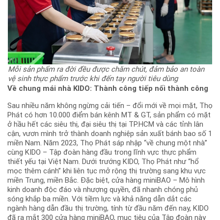
Mỗi sản phẩm ra đời đều được chăm chút, đảm bảo an toàn
vệ sinh thực phẩm trước khi đến tay người tiêu dùng
Về chung mái nhà KIDO: Thành công tiếp nối thành công
Sau nhiều năm không ngừng cải tiến – đổi mới về mọi mặt, Thọ
Phát có hơn 10.000 điểm bán kênh MT & GT, sản phẩm có mặt
ở hầu hết các siêu thị, đại siêu thị tại TP.HCM và các tỉnh lân
cận, vươn mình trở thành doanh nghiệp sản xuất bánh bao số 1
miền Nam. Năm 2023, Thọ Phát sáp nhập “về chung một nhà”
cùng KIDO – Tập đoàn hàng đầu trong lĩnh vực thực phẩm
thiết yếu tại Việt Nam. Dưới trướng KIDO, Thọ Phát như “hổ
mọc thêm cánh” khi liên tục mở rộng thị trường sang khu vực
miền Trung, miền Bắc. Đặc biệt, cửa hàng miniBAO – Mô hình
kinh doanh độc đáo và nhượng quyền, đã nhanh chóng phủ
sóng khắp ba miền. Với tiềm lực và khả năng dẫn dắt các
ngành hàng dẫn đầu thị trường, tính từ đầu năm đến nay, KIDO
đã ra mắt 300 cửa hàng miniBAO, mục tiêu của Tập đoàn này