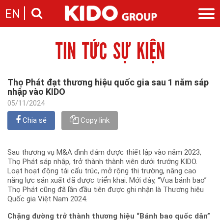
EN
TIN TỨC SỰ KIỆN
Giới thiệu
Câu chuyện KIDO
Ngành hàng
Chặng đường
Ngành dầu
Tin tức
Thọ Phát đạt thương hiệu quốc gia sau 1 năm sáp
Cam kết của KIDO
Ngành gia vị
nhập vào KIDO
Tin tức & sự kiện
Nhà sáng lập
Nhà đầu tư
Ngành bánh
05/11/2024
Thông cáo báo chí của tập đoàn
Thông điệp
Liên hệ
Chia sẻ
Copy link
Ban điều hành
Nghề nghiệp
Báo cáo
Giới thiệu
Thông tin cổ phần
Sau thương vụ M&A đình đám được thiết lập vào năm 2023,
Nhu cầu tuyển dụng
Thọ Phát sáp nhập, trở thành thành viên dưới trướng KIDO.
Các công ty thành viên
Loạt hoạt động tái cấu trúc, mở rộng thị trường, nâng cao
Liên hệ
năng lực sản xuất đã được triển khai. Mới đây, “Vua bánh bao”
Thọ Phát cũng đã lần đầu tiên được ghi nhận là Thương hiệu
Quốc gia Việt Nam 2024.
Chặng đường trở thành thương hiệu “Bánh bao quốc dân”