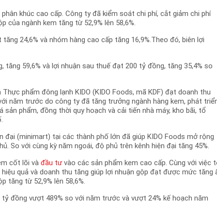
hân khúc cao cấp. Công ty đã kiểm soát chi phí, cắt giảm chi phí
gộp của ngành kem tăng từ 52,9% lên 58,6%.
 tăng 24,6% và nhóm hàng cao cấp tăng 16,9%.Theo đó, biên lợi
, tăng 59,6% và lợi nhuận sau thuế đạt 200 tỷ đồng, tăng 35,4% so
hần Thực phẩm đông lạnh KIDO (KIDO Foods, mã KDF) đạt doanh thu
với năm trước do công ty đã tăng trưởng ngành hàng kem, phát triể
á sản phẩm, đồng thời quy hoạch và cải tiến nhà máy, kho bãi, tổ
.
n đại (minimart) tại các thành phố lớn đã giúp KIDO Foods mở rộng
hủ. So với cùng kỳ năm ngoái, độ phủ trên kênh hiện đại tăng 45%.
em cốt lõi và
đầu tư
vào các sản phẩm kem cao cấp. Cùng với việc 
 hiệu quả và doanh thu tăng giúp lợi nhuận gộp đạt được mức tăng 
ộp tăng từ 52,9% lên 58,6%.
5 tỷ đồng vượt 489% so với năm trước và vượt 24% kế hoạch năm