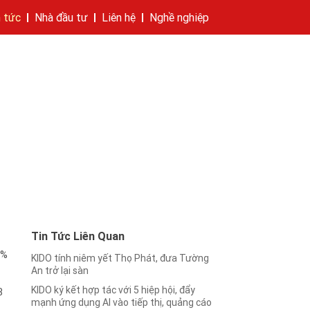
n tức
Nhà đầu tư
Liên hệ
Nghề nghiệp
hí của tập đoàn
bánh
cáo
Cam kết của KIDO
Thông tin cổ phần
Nhà sáng lập
Các công ty thành viên
Liên hệ
Tin Tức Liên Quan
9%
KIDO tính niêm yết Thọ Phát, đưa Tường
An trở lại sàn
KIDO ký kết hợp tác với 5 hiệp hội, đẩy
8
mạnh ứng dụng AI vào tiếp thị, quảng cáo