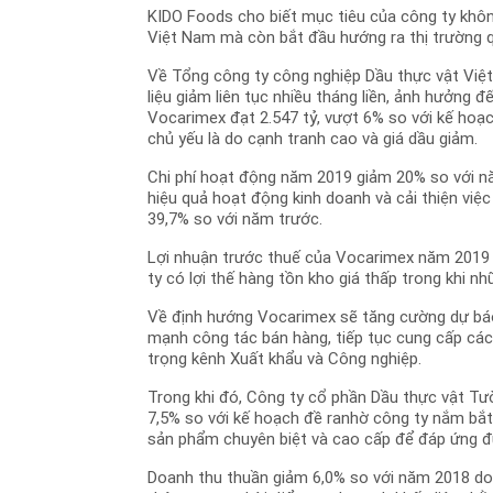
KIDO Foods cho biết mục tiêu của công ty khôn
Việt Nam mà còn bắt đầu hướng ra thị trường q
Về Tổng công ty công nghiệp Dầu thực vật Việ
liệu giảm liên tục nhiều tháng liền, ảnh hưởng
Vocarimex đạt 2.547 tỷ, vượt 6% so với kế ho
chủ yếu là do cạnh tranh cao và giá dầu giảm.
Chi phí hoạt động năm 2019 giảm 20% so với nă
hiệu quả hoạt động kinh doanh và cải thiện việc
39,7% so với năm trước.
Lợi nhuận trước thuế của Vocarimex năm 2019 
ty có lợi thế hàng tồn kho giá thấp trong khi n
Về định hướng Vocarimex sẽ tăng cường dự báo 
mạnh công tác bán hàng, tiếp tục cung cấp các
trọng kênh Xuất khẩu và Công nghiệp.
Trong khi đó, Công ty cổ phần Dầu thực vật Tư
7,5% so với kế hoạch đề ranhờ công ty nắm bắt
sản phẩm chuyên biệt và cao cấp để đáp ứng đ
Doanh thu thuần giảm 6,0% so với năm 2018 do