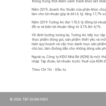
thông trong thời điểm cạnh tranh khốc liệt nhằ
Năm 2019, doanh thu thuần của phân khúc chuy
làm cho lợi nhuận gộp là 661,6 tỷ, tăng 17,7% s
Năm 2019 Tường An đạt 170,5 tỷ đồng lợi nhuận
đề ra và biên lợi nhuận tăng từ 3,1% lên 4,1%.
Về định hướng tương lai, Tường An tiếp tục tậ
thực phẩm đóng gói, sản phẩm thiết yếu và mở
hiện quy hoạch và cấu trúc danh mục sản phẩm,
chủ lực, làm đường dẫn cho những dòng sản phẩ
Ngoài ra, Công ty KIDO Nhà Bè (KDN) là một t
nhập Tập đoàn, lợi nhuận trước thuế của KDN đ
Theo Chí Tín - Đầu tư
© 2026 TẬP ĐOÀN KIDO