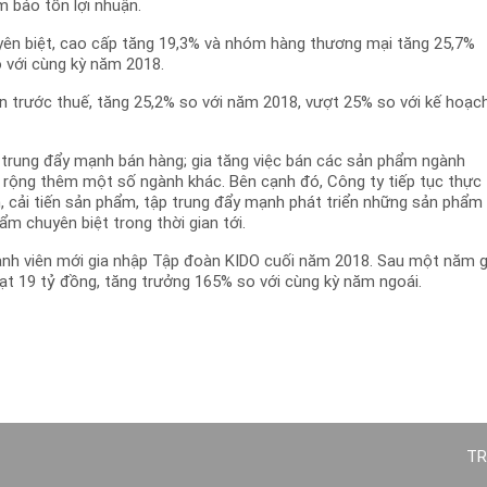
m bảo tồn lợi nhuận.
ên biệt, cao cấp tăng 19,3% và nhóm hàng thương mại tăng 25,7%
o với cùng kỳ năm 2018.
 trước thuế, tăng 25,2% so với năm 2018, vượt 25% so với kế hoạc
p trung đẩy mạnh bán hàng; gia tăng việc bán các sản phẩm ngành
 rộng thêm một số ngành khác. Bên cạnh đó, Công ty tiếp tục thực
 cải tiến sản phẩm, tập trung đẩy mạnh phát triển những sản phẩm
m chuyên biệt trong thời gian tới.
hành viên mới gia nhập Tập đoàn KIDO cuối năm 2018. Sau một năm g
ạt 19 tỷ đồng, tăng trưởng 165% so với cùng kỳ năm ngoái.
TR