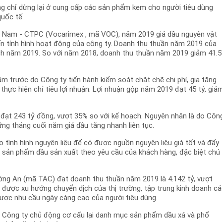
g chỉ dừng lại ở cung cấp các sản phẩm kem cho người tiêu dùng
uốc tế.
t Nam - CTPC (Vocarimex , mã VOC), năm 2019 giá dầu nguyên vật
 đến tính hình hoạt động của công ty. Doanh thu thuần năm 2019 của
ạch năm 2019. So với năm 2018, doanh thu thuần năm 2019 giảm 41.
m trước do Công ty tiến hành kiểm soát chặt chẽ chi phí, gia tăng
 thực hiện chỉ tiêu lợi nhuận. Lợi nhuận gộp năm 2019 đạt 45 tỷ, giả
đạt 243 tỷ đồng, vượt 35% so với kế hoạch. Nguyên nhân là do Côn
hững tháng cuối năm giá dầu tăng nhanh liên tục.
tình hình nguyên liệu để có được nguồn nguyên liệu giá tốt và đẩy
 sản phẩm dầu sản xuất theo yêu cầu của khách hàng, đặc biệt chú
ờng An (mã TAC) đạt doanh thu thuần năm 2019 là 4.142 tỷ, vượt
 được xu hướng chuyển dịch của thị trường, tập trung kinh doanh c
ược nhu cầu ngày càng cao của người tiêu dùng.
 Công ty chủ động cơ cấu lại danh mục sản phẩm dầu xá và phổ