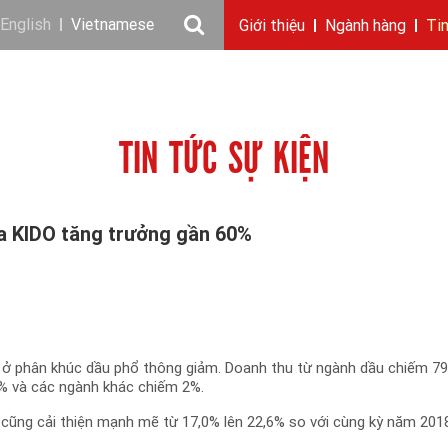
English
Vietnamese
Giới thiệu
Ngành hàng
Ti
Câu chuyện KIDO
Ngành dầu
Tin tức & sự kiện
Thông điệp
Giới thiệu
Nhu cầu tuyển dụng
Ngành gia vị
Ban điều hành
Chặng đường
Thông cáo báo c
Ngành 
Báo 
TIN TỨC SỰ KIỆN
ủa KIDO tăng trưởng gần 60%
 ở phân khúc dầu phổ thông giảm. Doanh thu từ ngành dầu chiếm 7
% và các ngành khác chiếm 2%.
p cũng cải thiện mạnh mẽ từ 17,0% lên 22,6% so với cùng kỳ năm 201